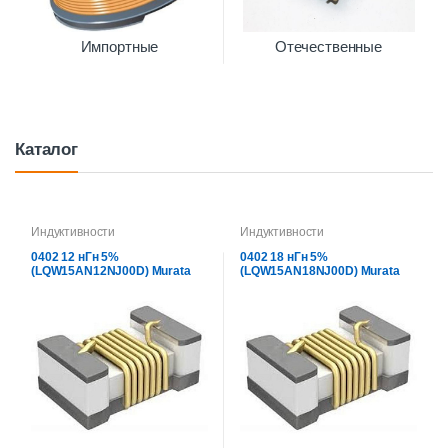
Импортные
Отечественные
Каталог
Индуктивности
Индуктивности
0402 12 нГн 5%
0402 18 нГн 5%
(LQW15AN12NJ00D) Murata
(LQW15AN18NJ00D) Murata