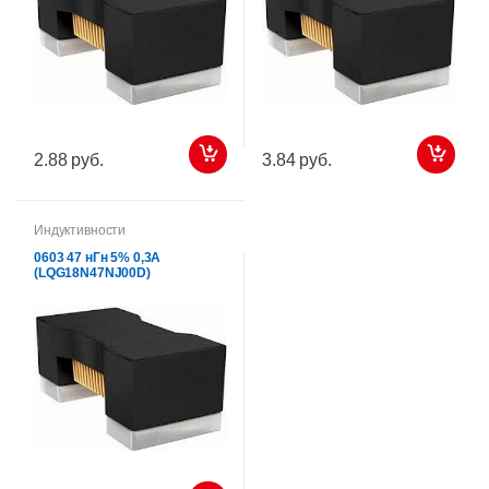
2.88 руб.
3.84 руб.
Индуктивности
0603 47 нГн 5% 0,3А
(LQG18N47NJ00D)