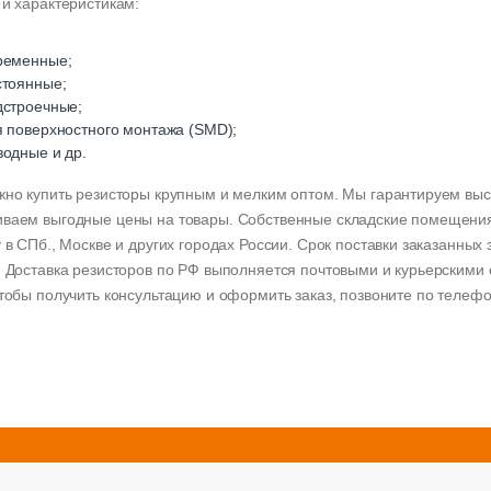
 и характеристикам:
ременные;
стоянные;
дстроечные;
я поверхностного монтажа (SMD);
водные и др.
жно купить резисторы крупным и мелким оптом. Мы гарантируем выс
ваем выгодные цены на товары. Собственные складские помещени
у в СПб., Москве и других городах России. Срок поставки заказанны
. Доставка резисторов по РФ выполняется почтовыми и курьерскими
Чтобы получить консультацию и оформить заказ, позвоните по телеф