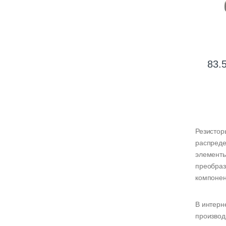
83.
Резистор
распреде
элементы
преобраз
компонен
В интерн
производ