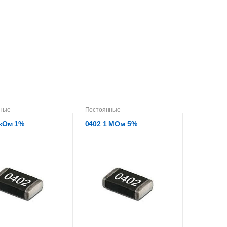
ные
Постоянные
 кОм 1%
0402 1 МОм 5%