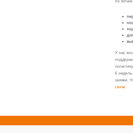
по типам
пе
по
по
дл
вы
У нас мо
поддержи
логистик
6 недель
заявки. 
связи.