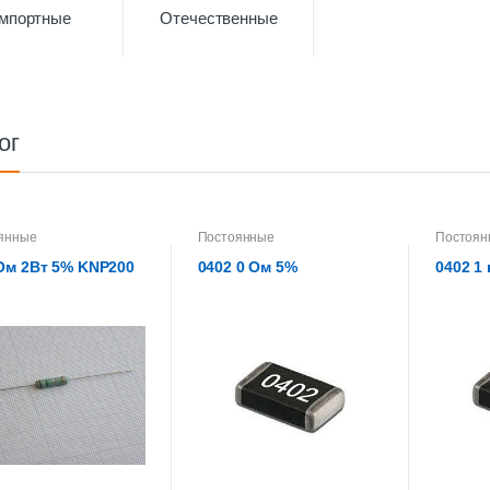
мпортные
Отечественные
ог
янные
Постоянные
Постоян
 Ом 2Вт 5% KNP200
0402 0 Ом 5%
0402 1