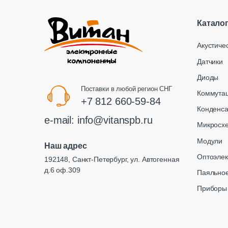
Катало
Акустиче
Датчики
Диоды
Поставки в любой регион СНГ
Коммута
+7 812 660-59-84
Конденс
e-mail:
info@vitanspb.ru
Микросх
Модули
Наш адрес
Оптоэлек
192148, Санкт-Петербург, ул. Автогенная
д.6 оф.309
Паяльное
Приборы