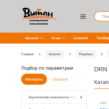
Search
Каталог
О нас
Linecard
ТехИн
Главная
Каталог
Разьёмы
Подбор по параметрам
DRN
Катал
Акустические компоненты
(71)
DRN