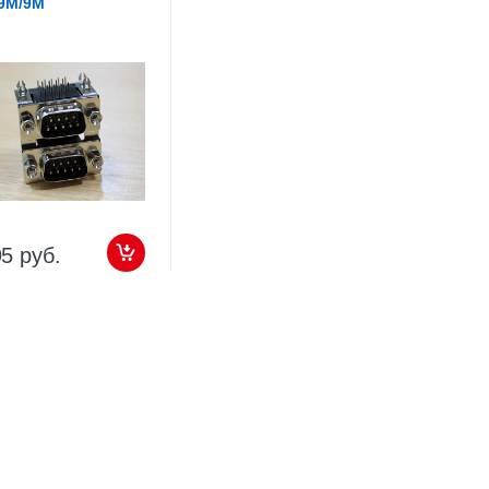
9M/9M
95 руб.