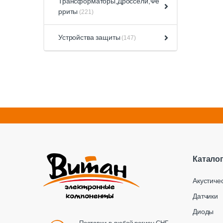
Трансформаторы,Дроссели,Фе
рриты
(221)
Устройства защиты
(147)
Катало
Акустиче
Датчики
Диоды