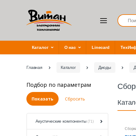
Search
Каталог
О нас
Linecard
ТехИн
Главная
Каталог
Диоды
Д
Подбор по параметрам
Сбор
Катал
Акустические компоненты
(71)
Сборк