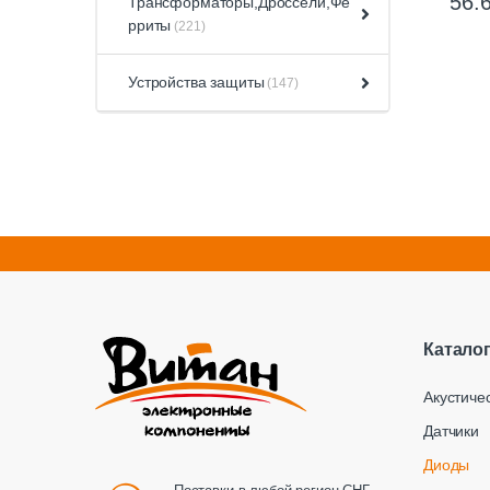
56.
Трансформаторы,Дроссели,Фе
рриты
(221)
Устройства защиты
(147)
Катало
Акустиче
Датчики
Диоды