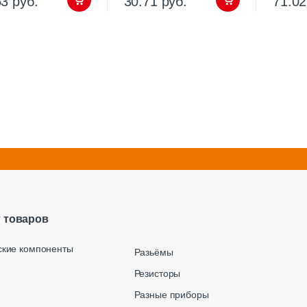
63 руб.
30.71 руб.
71.02
г товаров
ские компоненты
Разьёмы
Резисторы
Разные приборы