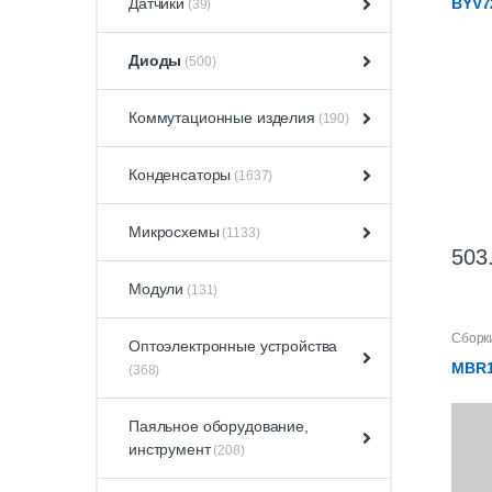
Датчики
BYV7
(39)
Диоды
(500)
Коммутационные изделия
(190)
Конденсаторы
(1637)
Микросхемы
(1133)
503
Модули
(131)
Сборк
Оптоэлектронные устройства
MBR1
(368)
Паяльное оборудование,
инструмент
(208)