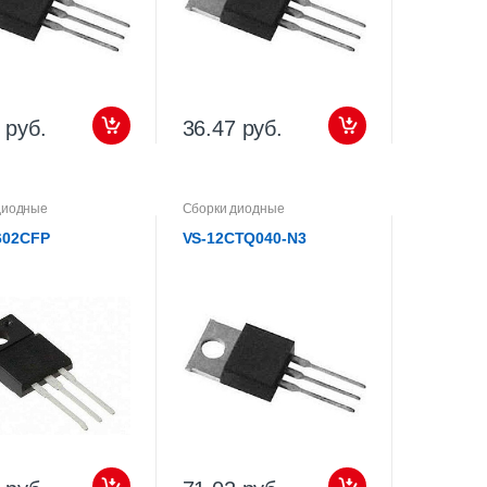
 руб.
36.47 руб.
диодные
Сборки диодные
602CFP
VS-12CTQ040-N3