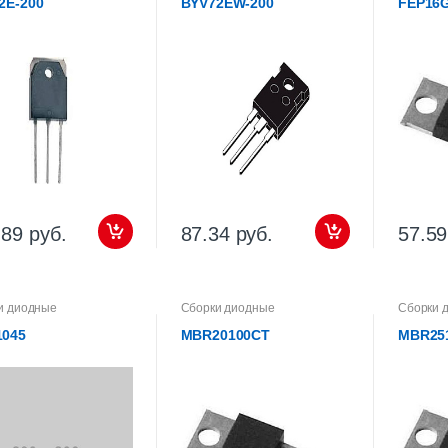
2E-200
BYV72EW-200
FEP16G
.89 руб.
87.34 руб.
57.59
и диодные
Сборки диодные
Сборки 
045
MBR20100CT
MBR25