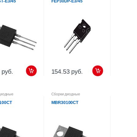
T-E3/45
FEP30DP-E3/45
 руб.
154.53 руб.
диодные
Сборки диодные
100CT
MBR30100CT