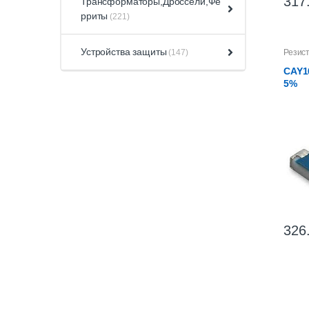
317
Трансформаторы,Дроссели,Фе
рриты
(221)
Устройства защиты
(147)
Резис
CAY1
5%
326