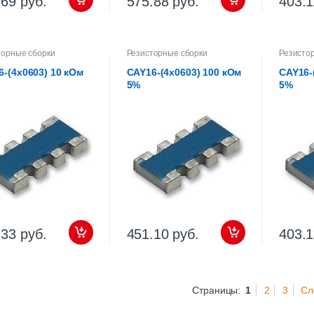
.69 руб.
575.88 руб.
403.1
торные сборки
Резисторные сборки
Резисто
6-(4х0603) 10 кОм
CAY16-(4х0603) 100 кОм
CAY16-
5%
5%
.33 руб.
451.10 руб.
403.1
Страницы:
1
2
3
Сл