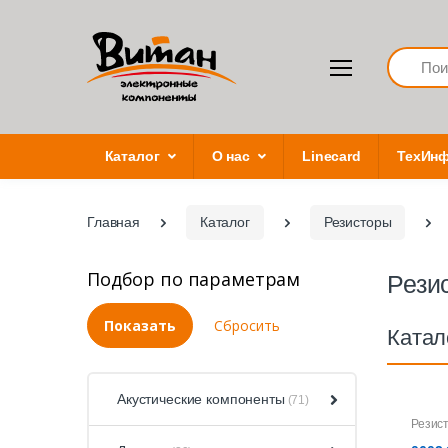
Search
Каталог
О нас
Linecard
ТехИн
Главная
Каталог
Резисторы
Подбор по параметрам
Рези
Катал
Акустические компоненты
(71)
Резис