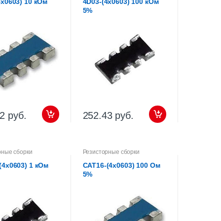
4х0603) 10 кОм
4D03-(4х0603) 100 кОм
5%
2 руб.
252.43 руб.
рные сборки
Резисторные сборки
(4х0603) 1 кОм
CAT16-(4х0603) 100 Ом
5%