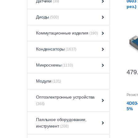
Датчики
0603 
(39)
рез.)
Диоды
(500)
Коммутационные изделия
(190)
Конденсаторы
(1637)
Микросхемы
(1133)
479
Модули
(131)
Резис
Оптоэлектронные устройства
4D03-
(368)
5%
Паяльное оборудование,
инструмент
(208)