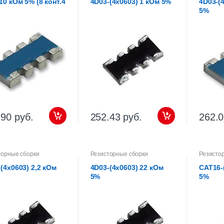
10 кОм 5% (8 конт.4
4D03-(4х0603) 1 кОм 5%
4D03-(
5%
.90 руб.
252.43 руб.
262.0
торные сборки
Резисторные сборки
Резисто
(4х0603) 2,2 кОм
4D03-(4х0603) 22 кОм
CAT16-
5%
5%