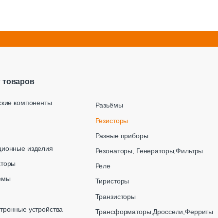
г товаров
ские компоненты
Разьёмы
Резисторы
Разные приборы
ционные изделия
Резонаторы, Генераторы,Фильтры
аторы
Реле
емы
Тиристоры
Транзисторы
тронные устройства
Трансформаторы,Дроссели,Ферриты