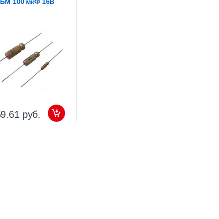
1БМ 100 мкФ 16В
9.61 руб.