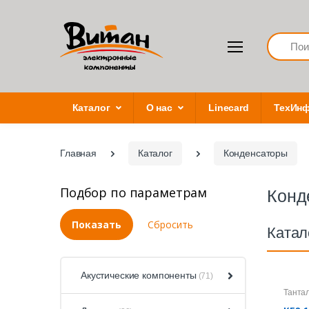
Search
Каталог
О нас
Linecard
ТехИн
Главная
Каталог
Конденсаторы
Подбор по параметрам
Конд
Катал
Акустические компоненты
(71)
Танта