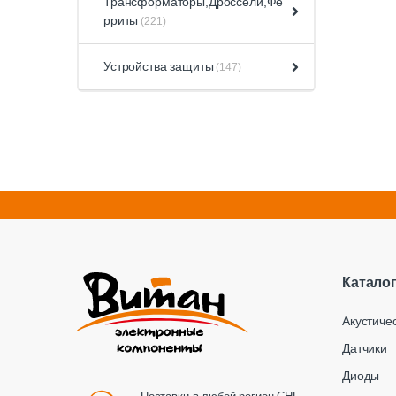
Трансформаторы,Дроссели,Фе
рриты
(221)
Устройства защиты
(147)
Катало
Акустиче
Датчики
Диоды