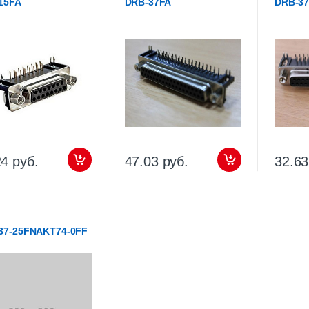
15FA
DRB-37FA
DRB-3
24 руб.
47.03 руб.
32.63
37-25FNAKT74-0FF