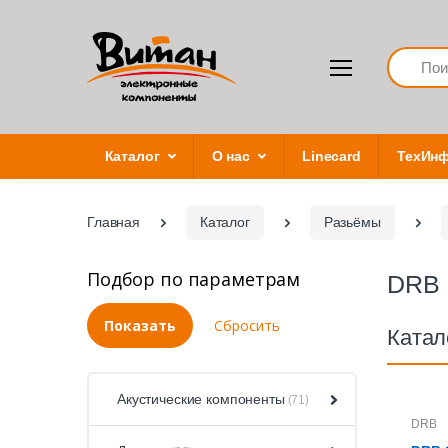
Search
Каталог
О нас
Linecard
ТехИн
Главная
Каталог
Разьёмы
Подбор по параметрам
DRB
Катал
Акустические компоненты
(71)
DRB