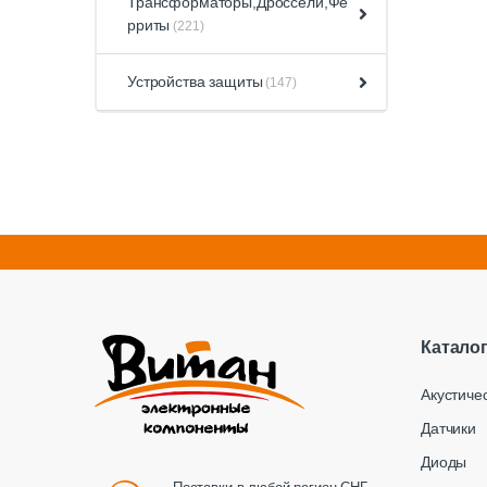
Трансформаторы,Дроссели,Фе
рриты
(221)
Устройства защиты
(147)
Катало
Акустиче
Датчики
Диоды