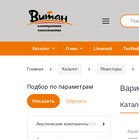
Search
Каталог
О нас
Linecard
ТехИн
Главная
Каталог
Резисторы
Подбор по параметрам
Вари
Катал
Акустические компоненты
(71)
Варис