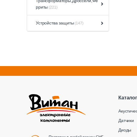
Трансформаторы,Дроссели,Фе
рриты
(221)
Устройства защиты
(147)
Катало
Акустиче
Датчики
Диоды