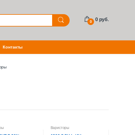
0 руб.
0
Контакты
оры
ры
Варисторы