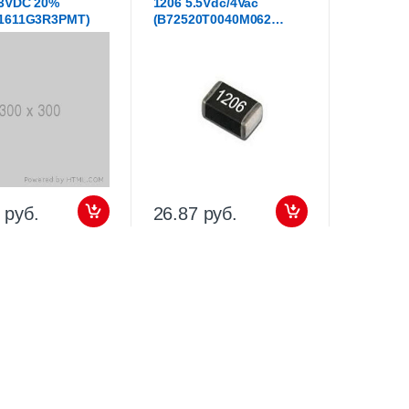
,3VDC 20%
1206 5.5Vdc/4Vac
1611G3R3PMT)
(B72520T0040M062
(CT1206M4G))
 руб.
26.87 руб.