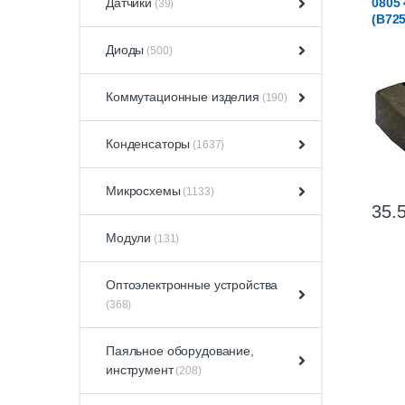
Датчики
0805 
(39)
(B72
Диоды
(500)
Коммутационные изделия
(190)
Конденсаторы
(1637)
Микросхемы
(1133)
35.
Модули
(131)
Оптоэлектронные устройства
(368)
Паяльное оборудование,
инструмент
(208)