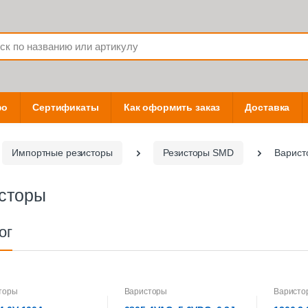
фо
Сертификаты
Как оформить заказ
Доставка
Импортные резисторы
Резисторы SMD
Варист
сторы
ог
торы
Варисторы
Варисто