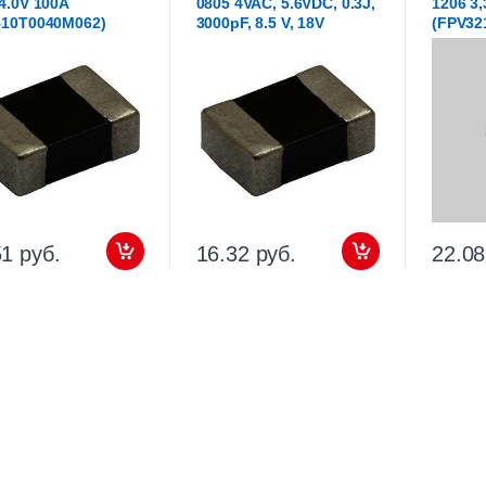
4.0V 100A
0805 4VAC, 5.6VDC, 0.3J,
1206 3
510T0040M062)
3000pF, 8.5 V, 18V
(FPV32
51 руб.
16.32 руб.
22.08