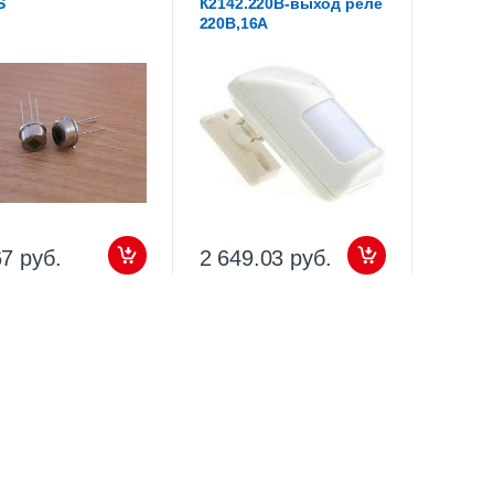
S
К2142.220В-выход реле
220В,16А
67 руб.
2 649.03 руб.