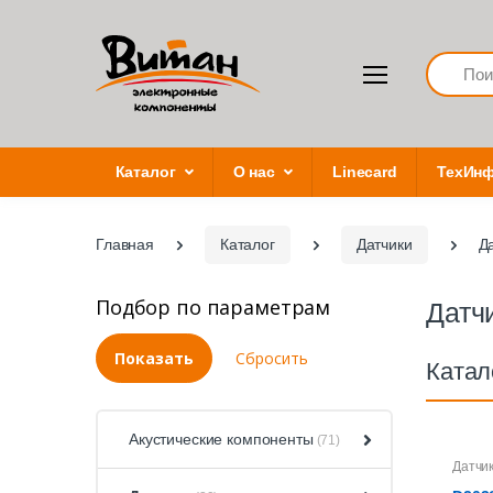
Search
Каталог
О нас
Linecard
ТехИн
Главная
Каталог
Датчики
Д
Подбор по параметрам
Датч
Катал
Акустические компоненты
(71)
Датчи