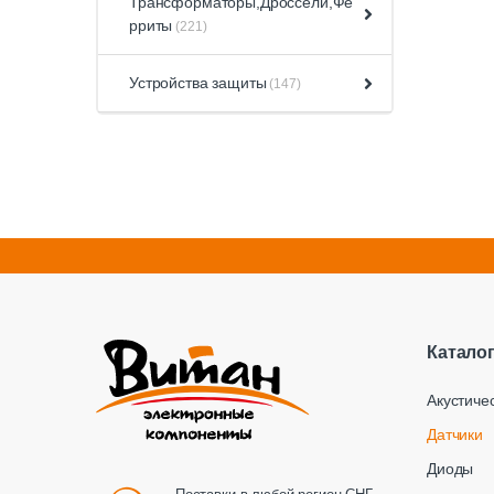
Трансформаторы,Дроссели,Фе
рриты
(221)
Устройства защиты
(147)
Катало
Акустиче
Датчики
Диоды