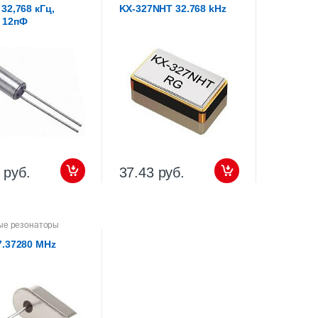
32,768 кГц,
KX-327NHT 32.768 kHz
 12пФ
 руб.
37.43 руб.
ые резонаторы
7.37280 MHz