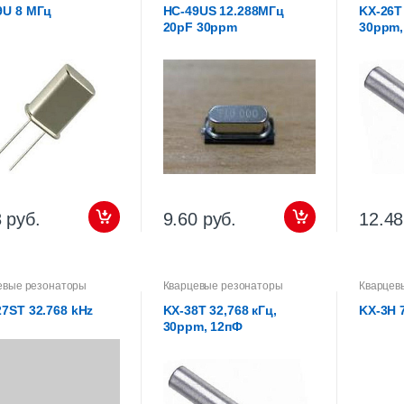
9U 8 МГц
HC-49US 12.288МГц
KX-26T 
20pF 30ppm
30ppm,
 руб.
9.60 руб.
12.48
евые резонаторы
Кварцевые резонаторы
Кварцев
7ST 32.768 kHz
KX-38T 32,768 кГц,
KX-3H 
30ppm, 12пФ