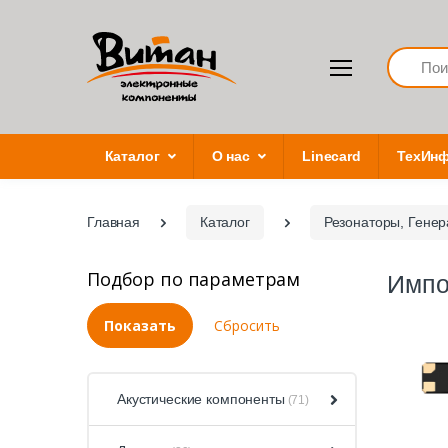
Search
Каталог
О нас
Linecard
ТехИн
Главная
Каталог
Резонаторы, Гене
Подбор по параметрам
Импо
Акустические компоненты
(71)