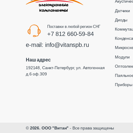
Акустиче
Датчики
Диоды
Поставки в любой регион СНГ
Коммута
+7 812 660-59-84
Конденс
e-mail:
info@vitanspb.ru
Микросх
Модули
Наш адрес
Оптоэлек
192148, Санкт-Петербург, ул. Автогенная
д.6 оф.309
Паяльное
Приборы
©
2026. ООО "Витан"
- Все права защищены