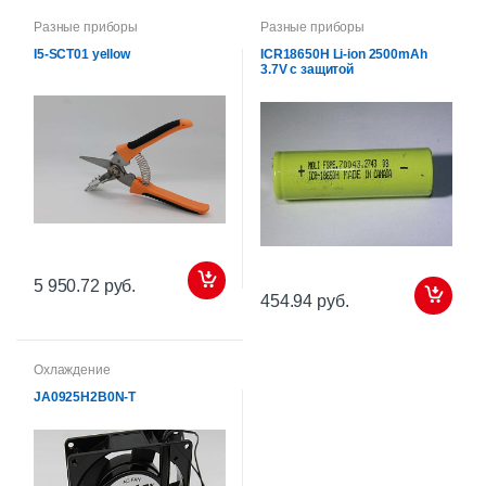
Разные приборы
Разные приборы
I5-SCT01 yellow
ICR18650H Li-ion 2500mAh
3.7V с защитой
5 950.72 руб.
454.94 руб.
Охлаждение
JA0925H2B0N-T