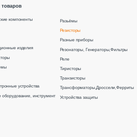
г товаров
ские компоненты
Разьёмы
Резисторы
Разные приборы
ционные изделия
Резонаторы, Генераторы,Фильтры
аторы
Реле
емы
Тиристоры
Транзисторы
тронные устройства
Трансформаторы,Дроссели,Ферриты
 оборудование, инструмент
Устройства защиты