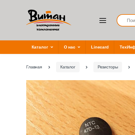
Search
Каталог
О нас
Linecard
ТехИн
Главная
Каталог
Резисторы