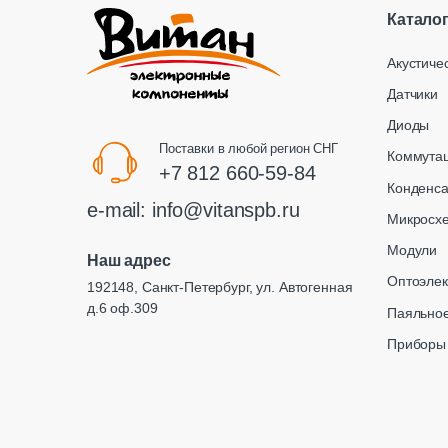
Катало
Акустиче
Датчики
Диоды
Поставки в любой регион СНГ
Коммута
+7 812 660-59-84
Конденс
e-mail:
info@vitanspb.ru
Микросх
Модули
Наш адрес
Оптоэлек
192148, Санкт-Петербург, ул. Автогенная
д.6 оф.309
Паяльное
Приборы