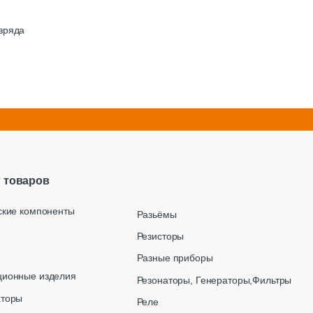
зряда
г товаров
ские компоненты
Разьёмы
Резисторы
Разные приборы
ционные изделия
Резонаторы, Генераторы,Фильтры
аторы
Реле