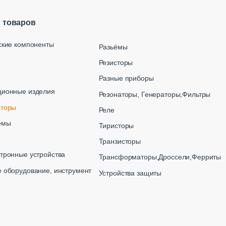
г товаров
ские компоненты
Разьёмы
Резисторы
Разные приборы
ционные изделия
Резонаторы, Генераторы,Фильтры
аторы
Реле
емы
Тиристоры
Транзисторы
тронные устройства
Трансформаторы,Дроссели,Ферриты
 оборудование, инструмент
Устройства защиты