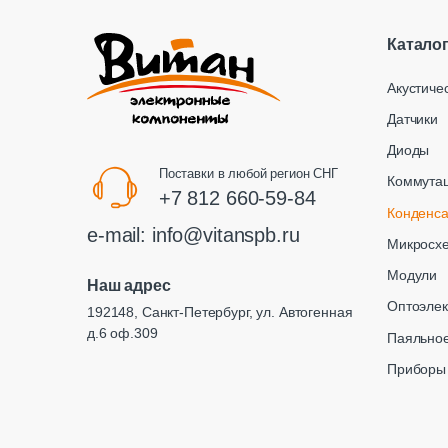
Катало
Акустиче
Датчики
Диоды
Поставки в любой регион СНГ
Коммута
+7 812 660-59-84
Конденс
e-mail:
info@vitanspb.ru
Микросх
Модули
Наш адрес
Оптоэлек
192148, Санкт-Петербург, ул. Автогенная
д.6 оф.309
Паяльное
Приборы