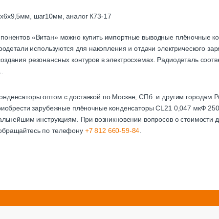
х6х9,5мм, шаг10мм, аналог К73-17
мпонентов «Витан» можно купить импортные выводные плёночные к
ктродетали используются для накопления и отдачи электрического за
оздания резонансных контуров в электросхемах. Радиодеталь соотве
.
онденсаторы оптом с доставкой по Москве, СПб. и другим городам
 приобрести зарубежные плёночные конденсаторы CL21 0,047 мкФ 25
дальнейшим инструкциям. При возникновении вопросов о стоимости д
 обращайтесь по телефону
+7 812 660-59-84
.