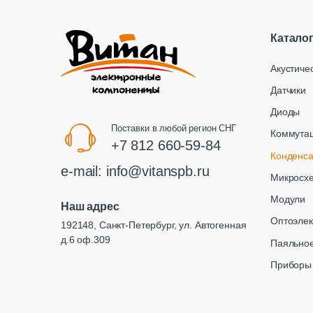
Катало
Акустиче
Датчики
Диоды
Поставки в любой регион СНГ
Коммута
+7 812 660-59-84
Конденс
e-mail:
info@vitanspb.ru
Микросх
Модули
Наш адрес
Оптоэлек
192148, Санкт-Петербург, ул. Автогенная
д.6 оф.309
Паяльное
Приборы