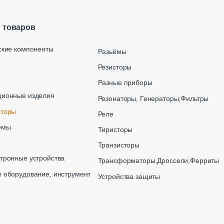
г товаров
ские компоненты
Разьёмы
Резисторы
Разные приборы
ционные изделия
Резонаторы, Генераторы,Фильтры
аторы
Реле
емы
Тиристоры
Транзисторы
тронные устройства
Трансформаторы,Дроссели,Ферриты
 оборудование, инструмент
Устройства защиты