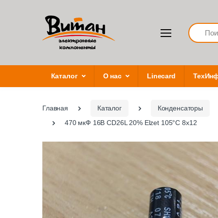
Search
Каталог
О нас
Linecard
ТехИн
Главная
Каталог
Конденсаторы
470 мкФ 16В CD26L 20% Elzet 105°C 8x12