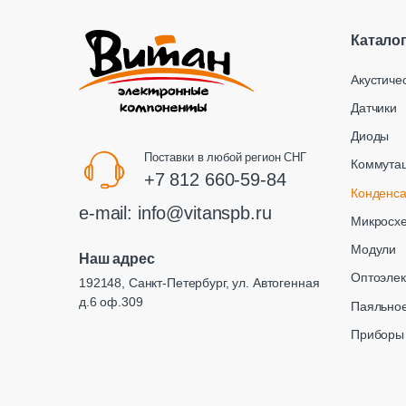
Катало
Акустиче
Датчики
Диоды
Поставки в любой регион СНГ
Коммута
+7 812 660-59-84
Конденс
e-mail:
info@vitanspb.ru
Микросх
Модули
Наш адрес
Оптоэлек
192148, Санкт-Петербург, ул. Автогенная
д.6 оф.309
Паяльное
Приборы