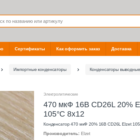
фо
Сертификаты
Как оформить заказ
Доставка
Импортные конденсаторы
Конденсаторы выводны
Электролитические
470 мкФ 16В CD26L 20% E
105°C 8x12
Конденсатор 470 мкФ 20% 16В CD26L Elzet 105
Производитель:
Elzet