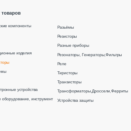
г товаров
ские компоненты
Разьёмы
Резисторы
Разные приборы
ционные изделия
Резонаторы, Генераторы,Фильтры
аторы
Реле
емы
Тиристоры
Транзисторы
тронные устройства
Трансформаторы,Дроссели,Ферриты
 оборудование, инструмент
Устройства защиты