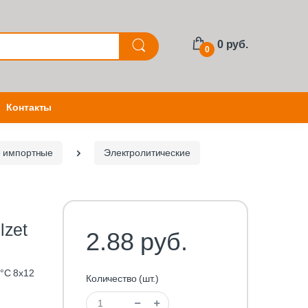
0 руб.
0
Контакты
е импортные
Электролитические
lzet
2.88 руб.
°C 8x12
Количество (шт.)