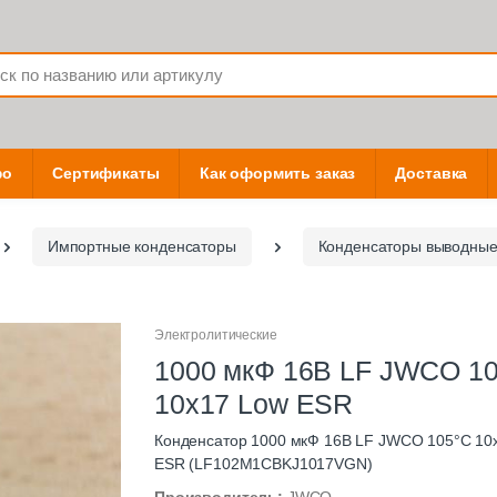
фо
Сертификаты
Как оформить заказ
Доставка
Импортные конденсаторы
Конденсаторы выводны
Электролитические
1000 мкФ 16В LF JWCO 1
10х17 Low ESR
Конденсатор 1000 мкФ 16В LF JWCO 105°C 10
ESR (LF102M1CBKJ1017VGN)