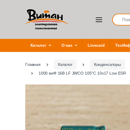
Search
Каталог
О нас
Linecard
ТехИн
Главная
Каталог
Конденсаторы
1000 мкФ 16В LF JWCO 105°C 10х17 Low ESR