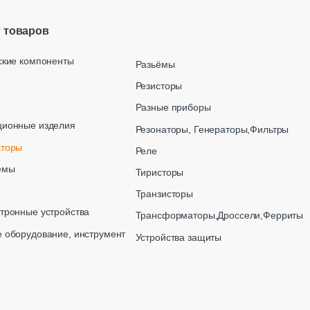
г товаров
ские компоненты
Разьёмы
Резисторы
Разные приборы
ционные изделия
Резонаторы, Генераторы,Фильтры
аторы
Реле
емы
Тиристоры
Транзисторы
тронные устройства
Трансформаторы,Дроссели,Ферриты
 оборудование, инструмент
Устройства защиты