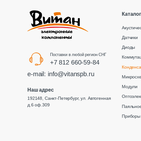
Катало
Акустиче
Датчики
Диоды
Поставки в любой регион СНГ
Коммута
+7 812 660-59-84
Конденс
e-mail:
info@vitanspb.ru
Микросх
Модули
Наш адрес
Оптоэлек
192148, Санкт-Петербург, ул. Автогенная
д.6 оф.309
Паяльное
Приборы