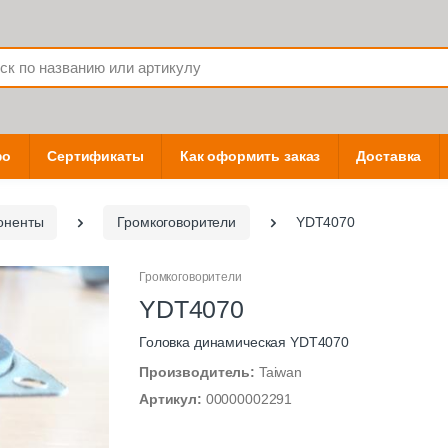
фо
Сертификаты
Как оформить заказ
Доставка
оненты
Громкоговорители
YDT4070
Громкоговорители
YDT4070
Головка динамическая YDT4070
Производитель:
Taiwan
Артикул:
00000002291