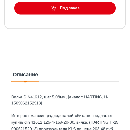
Под заказ
Описание
Вилка DIN41612, шаг 5,08мм, [аналог: HARTING, H-
1509062152913]
Интернет-магазин радиодеталей «Витан» предлагает
купить din 41612 125-4-159-20-30, вилка, (HARTING H-15
09062152913) производителя KLS по цене 203.48 руб.