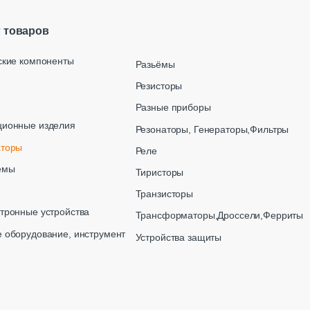
г товаров
ские компоненты
Разьёмы
Резисторы
Разные приборы
ционные изделия
Резонаторы, Генераторы,Фильтры
аторы
Реле
емы
Тиристоры
Транзисторы
тронные устройства
Трансформаторы,Дроссели,Ферриты
 оборудование, инструмент
Устройства защиты