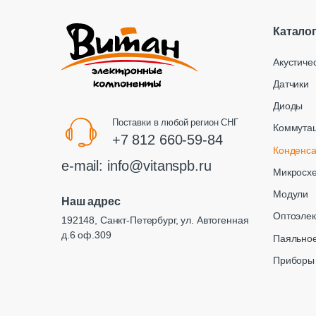
Катало
Акустиче
Датчики
Диоды
Поставки в любой регион СНГ
Коммута
+7 812 660-59-84
Конденс
e-mail:
info@vitanspb.ru
Микросх
Модули
Наш адрес
Оптоэлек
192148, Санкт-Петербург, ул. Автогенная
д.6 оф.309
Паяльное
Приборы