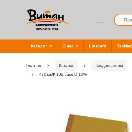
Search
Каталог
О нас
Linecard
ТехИн
Главная
Каталог
Конденсаторы
470 мкФ 10В case D 10%