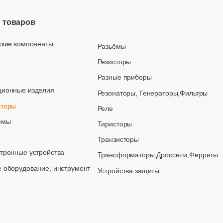
г товаров
ские компоненты
Разьёмы
Резисторы
Разные приборы
ционные изделия
Резонаторы, Генераторы,Фильтры
аторы
Реле
емы
Тиристоры
Транзисторы
тронные устройства
Трансформаторы,Дроссели,Ферриты
 оборудование, инструмент
Устройства защиты