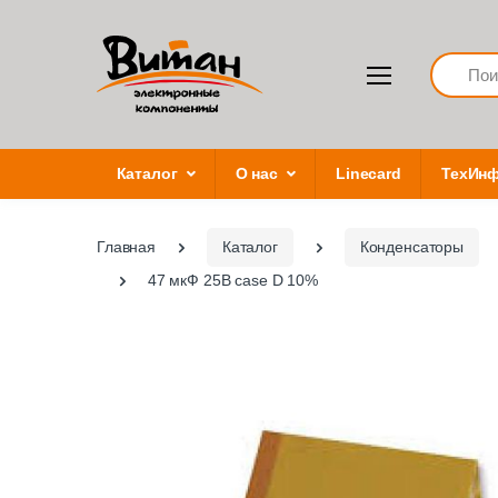
Search
Каталог
О нас
Linecard
ТехИн
Главная
Каталог
Конденсаторы
47 мкФ 25В case D 10%