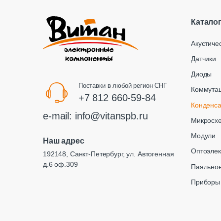
Катало
Акустиче
Датчики
Диоды
Поставки в любой регион СНГ
Коммута
+7 812 660-59-84
Конденс
e-mail:
info@vitanspb.ru
Микросх
Модули
Наш адрес
Оптоэлек
192148, Санкт-Петербург, ул. Автогенная
д.6 оф.309
Паяльное
Приборы