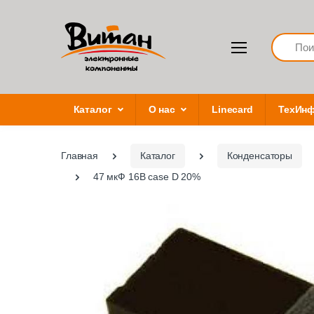
Search
Каталог
О нас
Linecard
ТехИн
Главная
Каталог
Конденсаторы
47 мкФ 16В case D 20%