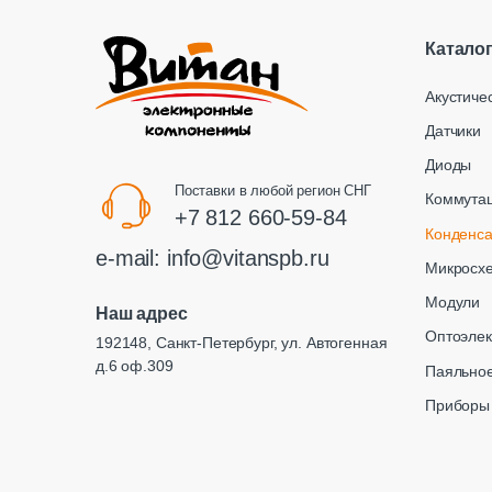
Катало
Акустиче
Датчики
Диоды
Поставки в любой регион СНГ
Коммута
+7 812 660-59-84
Конденс
e-mail:
info@vitanspb.ru
Микросх
Модули
Наш адрес
Оптоэлек
192148, Санкт-Петербург, ул. Автогенная
д.6 оф.309
Паяльное
Приборы