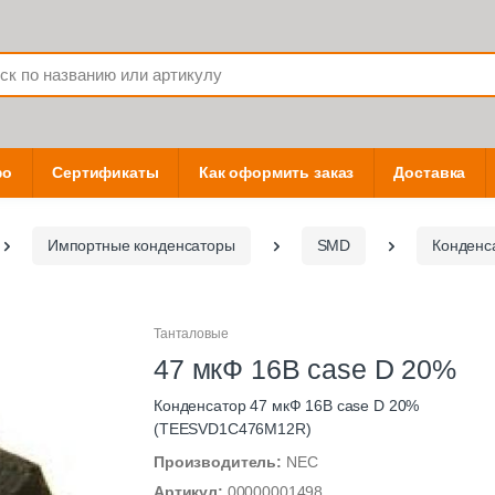
фо
Сертификаты
Как оформить заказ
Доставка
Импортные конденсаторы
SMD
Конденс
Танталовые
47 мкФ 16В case D 20%
Конденсатор 47 мкФ 16В case D 20%
(TEESVD1C476M12R)
Производитель:
NEC
Артикул:
00000001498