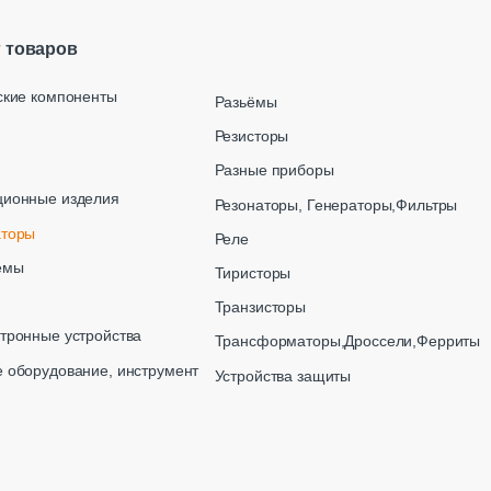
г товаров
ские компоненты
Разьёмы
Резисторы
Разные приборы
ционные изделия
Резонаторы, Генераторы,Фильтры
аторы
Реле
емы
Тиристоры
Транзисторы
тронные устройства
Трансформаторы,Дроссели,Ферриты
 оборудование, инструмент
Устройства защиты