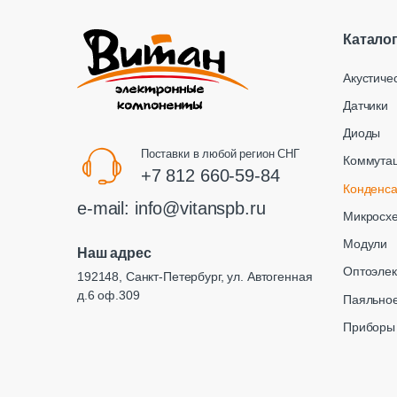
Катало
Акустиче
Датчики
Диоды
Поставки в любой регион СНГ
Коммута
+7 812 660-59-84
Конденс
e-mail:
info@vitanspb.ru
Микросх
Модули
Наш адрес
Оптоэлек
192148, Санкт-Петербург, ул. Автогенная
д.6 оф.309
Паяльное
Приборы