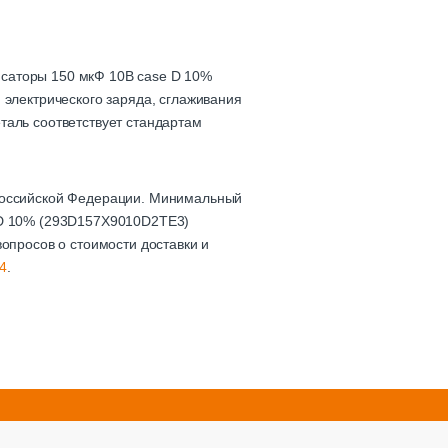
нсаторы 150 мкФ 10В case D 10%
 электрического заряда, сглаживания
таль соответствует стандартам
 Российской Федерации. Минимальный
e D 10% (293D157X9010D2TE3)
вопросов о стоимости доставки и
4
.