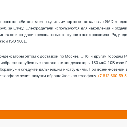
мпонентов «Витан» можно купить импортные танталовые SMD конде
уб. за штуку. Электродетали используются для накопления и отдачи
гналов и создания резонансных контуров в электросхемах. Радиоде
атом ISO 9001.
онденсаторы оптом с доставкой по Москве, СПб. и другим городам
 приобрести зарубежные танталовые конденсаторы 150 мкФ 10В cas
 «Корзину» и следуйте дальнейшим инструкциям. При возникновении 
виях оформления покупки обращайтесь по телефону
+7 812 660-59-8