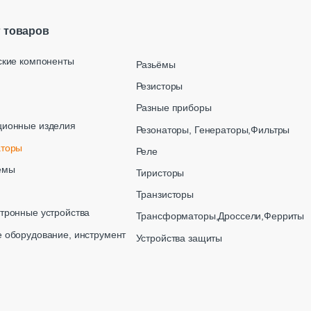
г товаров
ские компоненты
Разьёмы
Резисторы
Разные приборы
ционные изделия
Резонаторы, Генераторы,Фильтры
аторы
Реле
емы
Тиристоры
Транзисторы
тронные устройства
Трансформаторы,Дроссели,Ферриты
 оборудование, инструмент
Устройства защиты