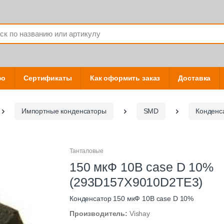
фо
Сертификаты
Как оформить заказ
Доставка
Импортные конденсаторы
SMD
Конденс
Танталовые
150 мкФ 10В case D 10%
(293D157X9010D2TE3)
Конденсатор 150 мкФ 10В case D 10%
Производитель:
Vishay