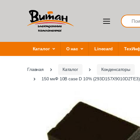
Search
Каталог
О нас
Linecard
ТехИн
Главная
Каталог
Конденсаторы
150 мкФ 10В case D 10% (293D157X9010D2TE3)