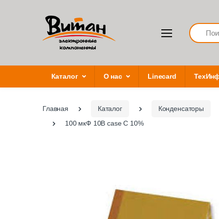
Search
Каталог
О нас
Linecard
ТехИн
Главная
Каталог
Конденсаторы
100 мкФ 10В case C 10%