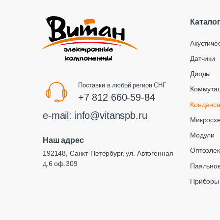
Катало
Акустиче
Датчики
Диоды
Поставки в любой регион СНГ
Коммута
+7 812 660-59-84
Конденс
e-mail:
info@vitanspb.ru
Микросх
Модули
Наш адрес
Оптоэлек
192148, Санкт-Петербург, ул. Автогенная
д.6 оф.309
Паяльное
Приборы