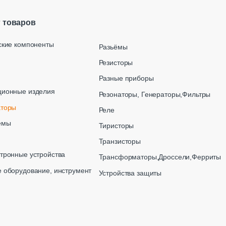
г товаров
ские компоненты
Разьёмы
Резисторы
Разные приборы
ционные изделия
Резонаторы, Генераторы,Фильтры
аторы
Реле
емы
Тиристоры
Транзисторы
тронные устройства
Трансформаторы,Дроссели,Ферриты
 оборудование, инструмент
Устройства защиты