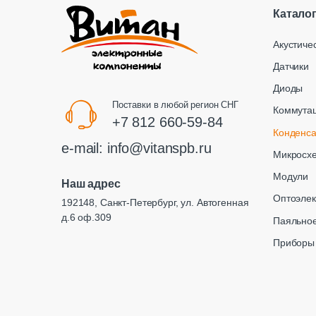
Катало
Акустиче
Датчики
Диоды
Поставки в любой регион СНГ
Коммута
+7 812 660-59-84
Конденс
e-mail:
info@vitanspb.ru
Микросх
Модули
Наш адрес
Оптоэлек
192148, Санкт-Петербург, ул. Автогенная
д.6 оф.309
Паяльное
Приборы