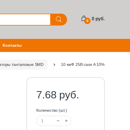
0 руб.
0
Контакты
аторы танталовые SMD
10 мкФ 25В case A 10%
7.68 руб.
Количество (шт.)