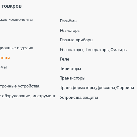
г товаров
ские компоненты
Разьёмы
Резисторы
Разные приборы
ционные изделия
Резонаторы, Генераторы,Фильтры
аторы
Реле
емы
Тиристоры
Транзисторы
тронные устройства
Трансформаторы,Дроссели,Ферриты
 оборудование, инструмент
Устройства защиты