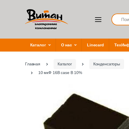
Search
Каталог
О нас
Linecard
ТехИн
Главная
Каталог
Конденсаторы
10 мкФ 16В case В 10%