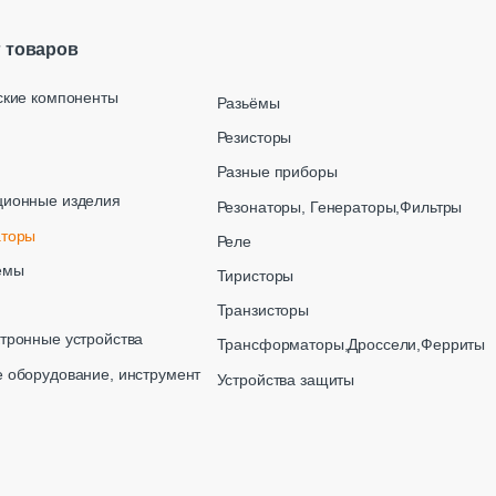
г товаров
ские компоненты
Разьёмы
Резисторы
Разные приборы
ционные изделия
Резонаторы, Генераторы,Фильтры
аторы
Реле
емы
Тиристоры
Транзисторы
тронные устройства
Трансформаторы,Дроссели,Ферриты
 оборудование, инструмент
Устройства защиты