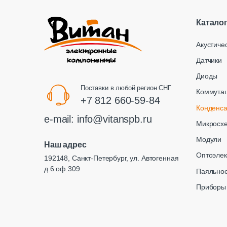
Катало
Акустиче
Датчики
Диоды
Поставки в любой регион СНГ
Коммута
+7 812 660-59-84
Конденс
e-mail:
info@vitanspb.ru
Микросх
Модули
Наш адрес
Оптоэлек
192148, Санкт-Петербург, ул. Автогенная
д.6 оф.309
Паяльное
Приборы