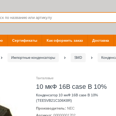
фо
Сертификаты
Как оформить заказ
Доставка
Импортные конденсаторы
SMD
Конденс
Танталовые
10 мкФ 16В case В 10%
Конденсатор 10 мкФ 16В case B 10%
(TEESVB21C106K8R)
Производитель:
NEC
Артикул:
00000001702