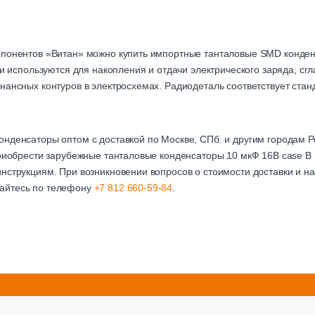
мпонентов «Витан» можно купить импортные танталовые SMD конден
али используются для накопления и отдачи электрического заряда, с
нансных контуров в электросхемах. Радиодеталь соответствует стан
онденсаторы оптом с доставкой по Москве, СПб. и другим городам
приобрести зарубежные танталовые конденсаторы 10 мкФ 16В case В
нструкциям. При возникновении вопросов о стоимости доставки и на
айтесь по телефону
+7 812 660-59-84
.