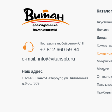
Катало
Акустиче
Датчики
Диоды
Поставки в любой регион СНГ
Коммута
+7 812 660-59-84
Конденс
e-mail:
info@vitanspb.ru
Микросх
Модули
Наш адрес
Оптоэлек
192148, Санкт-Петербург, ул. Автогенная
д.6 оф.309
Паяльное
Приборы