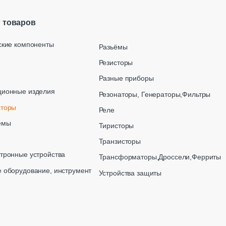
г товаров
ские компоненты
Разьёмы
Резисторы
Разные приборы
ционные изделия
Резонаторы, Генераторы,Фильтры
аторы
Реле
емы
Тиристоры
Транзисторы
тронные устройства
Трансформаторы,Дроссели,Ферриты
 оборудование, инструмент
Устройства защиты