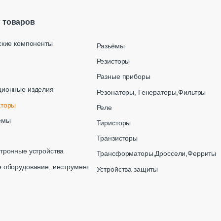
г товаров
ские компоненты
Разьёмы
Резисторы
Разные приборы
ционные изделия
Резонаторы, Генераторы,Фильтры
аторы
Реле
емы
Тиристоры
Транзисторы
тронные устройства
Трансформаторы,Дроссели,Ферриты
 оборудование, инструмент
Устройства защиты