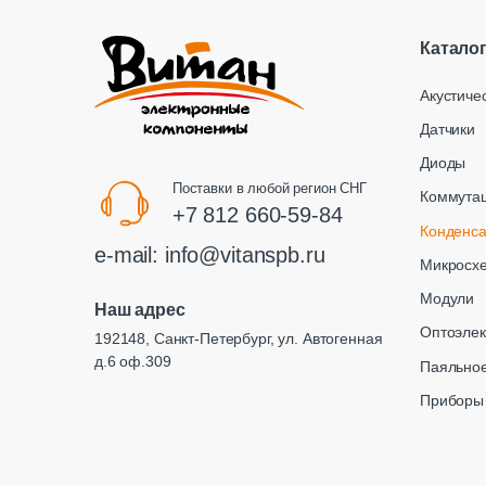
Катало
Акустиче
Датчики
Диоды
Поставки в любой регион СНГ
Коммута
+7 812 660-59-84
Конденс
e-mail:
info@vitanspb.ru
Микросх
Модули
Наш адрес
Оптоэлек
192148, Санкт-Петербург, ул. Автогенная
д.6 оф.309
Паяльное
Приборы