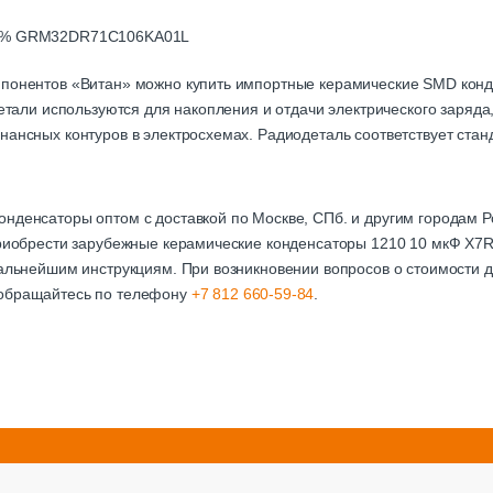
 10% GRM32DR71C106KA01L
мпонентов «Витан» можно купить импортные керамические SMD кон
одетали используются для накопления и отдачи электрического заряд
нансных контуров в электросхемах. Радиодеталь соответствует стан
онденсаторы оптом с доставкой по Москве, СПб. и другим городам
приобрести зарубежные керамические конденсаторы 1210 10 мкФ X7
дальнейшим инструкциям. При возникновении вопросов о стоимости д
 обращайтесь по телефону
+7 812 660-59-84
.