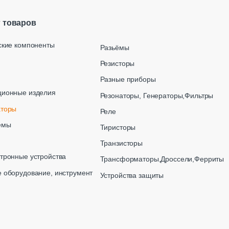
г товаров
ские компоненты
Разьёмы
Резисторы
Разные приборы
ционные изделия
Резонаторы, Генераторы,Фильтры
аторы
Реле
емы
Тиристоры
Транзисторы
тронные устройства
Трансформаторы,Дроссели,Ферриты
 оборудование, инструмент
Устройства защиты