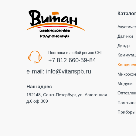
Катало
Акустиче
Датчики
Диоды
Поставки в любой регион СНГ
Коммута
+7 812 660-59-84
Конденс
e-mail:
info@vitanspb.ru
Микросх
Модули
Наш адрес
Оптоэлек
192148, Санкт-Петербург, ул. Автогенная
д.6 оф.309
Паяльное
Приборы