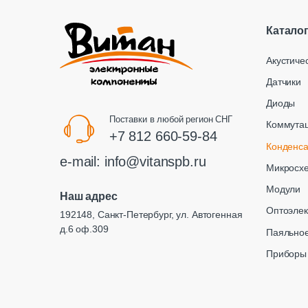
Катало
Акустиче
Датчики
Диоды
Поставки в любой регион СНГ
Коммута
+7 812 660-59-84
Конденс
e-mail:
info@vitanspb.ru
Микросх
Модули
Наш адрес
Оптоэлек
192148, Санкт-Петербург, ул. Автогенная
д.6 оф.309
Паяльное
Приборы