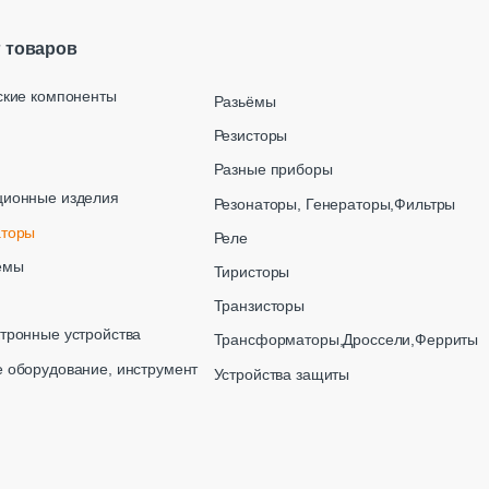
г товаров
ские компоненты
Разьёмы
Резисторы
Разные приборы
ционные изделия
Резонаторы, Генераторы,Фильтры
аторы
Реле
емы
Тиристоры
Транзисторы
тронные устройства
Трансформаторы,Дроссели,Ферриты
 оборудование, инструмент
Устройства защиты