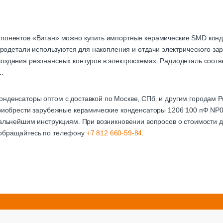
мпонентов «Витан» можно купить импортные керамические SMD кон
ктродетали используются для накопления и отдачи электрического за
оздания резонансных контуров в электросхемах. Радиодеталь соотве
.
онденсаторы оптом с доставкой по Москве, СПб. и другим городам
приобрести зарубежные керамические конденсаторы 1206 100 пФ NP0
дальнейшим инструкциям. При возникновении вопросов о стоимости д
 обращайтесь по телефону
+7 812 660-59-84
.