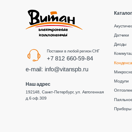
Катало
Акустиче
Датчики
Диоды
Поставки в любой регион СНГ
Коммута
+7 812 660-59-84
Конденс
e-mail:
info@vitanspb.ru
Микросх
Модули
Наш адрес
Оптоэлек
192148, Санкт-Петербург, ул. Автогенная
д.6 оф.309
Паяльное
Приборы