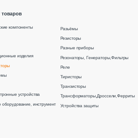
г товаров
ские компоненты
Разьёмы
Резисторы
Разные приборы
ционные изделия
Резонаторы, Генераторы,Фильтры
аторы
Реле
емы
Тиристоры
Транзисторы
тронные устройства
Трансформаторы,Дроссели,Ферриты
 оборудование, инструмент
Устройства защиты