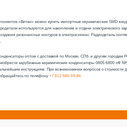
мпонентов «Витан» можно купить импортные керамические SMD кон
ктродетали используются для накопления и отдачи электрического з
оздания резонансных контуров в электросхемах. Радиодеталь соотве
.
онденсаторы оптом с доставкой по Москве, СПб. и другим городам
приобрести зарубежные керамические конденсаторы 0805 6800 пФ NP
дальнейшим инструкциям. При возникновении вопросов о стоимости д
 обращайтесь по телефону
+7 812 660-59-84
.