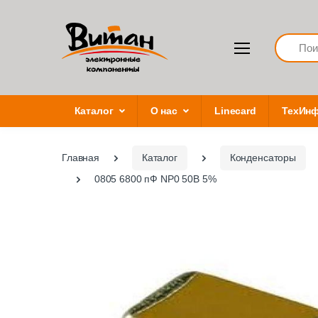
Search
Каталог
О нас
Linecard
ТехИн
Главная
Каталог
Конденсаторы
0805 6800 пФ NP0 50В 5%