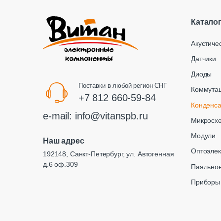
Катало
Акустиче
Датчики
Диоды
Поставки в любой регион СНГ
Коммута
+7 812 660-59-84
Конденс
e-mail:
info@vitanspb.ru
Микросх
Модули
Наш адрес
Оптоэлек
192148, Санкт-Петербург, ул. Автогенная
д.6 оф.309
Паяльное
Приборы