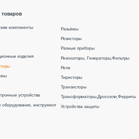
г товаров
ские компоненты
Разьёмы
Резисторы
Разные приборы
ционные изделия
Резонаторы, Генераторы,Фильтры
аторы
Реле
емы
Тиристоры
Транзисторы
тронные устройства
Трансформаторы,Дроссели,Ферриты
 оборудование, инструмент
Устройства защиты