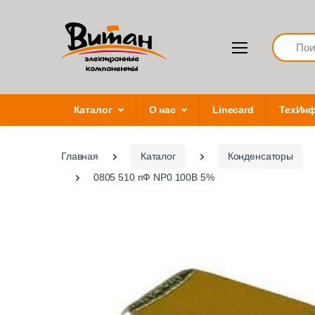
Search
Каталог
О нас
Linecard
ТехИн
Главная
Каталог
Конденсаторы
0805 510 пФ NP0 100В 5%