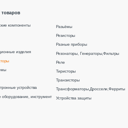
г товаров
ские компоненты
Разьёмы
Резисторы
Разные приборы
ционные изделия
Резонаторы, Генераторы,Фильтры
аторы
Реле
емы
Тиристоры
Транзисторы
тронные устройства
Трансформаторы,Дроссели,Ферриты
 оборудование, инструмент
Устройства защиты