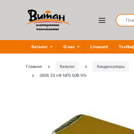
Search
Каталог
О нас
Linecard
ТехИн
Главная
Каталог
Конденсаторы
0805 33 пФ NP0 50В 5%