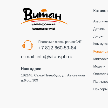
Катало
Акустиче
Датчики
Диоды
Поставки в любой регион СНГ
Коммута
+7 812 660-59-84
Конденс
e-mail:
info@vitanspb.ru
Микросх
Модули
Наш адрес
Оптоэлек
192148, Санкт-Петербург, ул. Автогенная
д.6 оф.309
Паяльное
Приборы