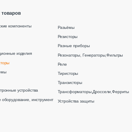
г товаров
ские компоненты
Разьёмы
Резисторы
Разные приборы
ционные изделия
Резонаторы, Генераторы,Фильтры
аторы
Реле
емы
Тиристоры
Транзисторы
тронные устройства
Трансформаторы,Дроссели,Ферриты
 оборудование, инструмент
Устройства защиты