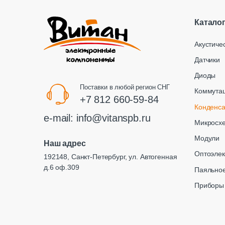
Катало
Акустиче
Датчики
Диоды
Поставки в любой регион СНГ
Коммута
+7 812 660-59-84
Конденс
e-mail:
info@vitanspb.ru
Микросх
Модули
Наш адрес
Оптоэлек
192148, Санкт-Петербург, ул. Автогенная
д.6 оф.309
Паяльное
Приборы