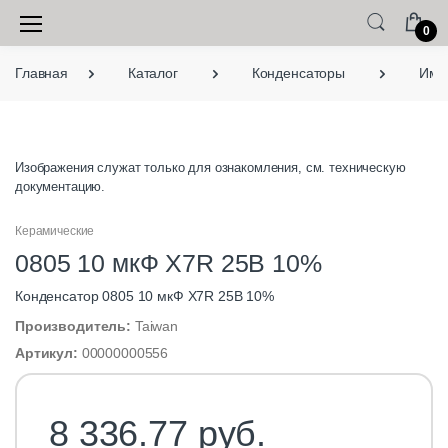
0
Главная
Каталог
Конденсаторы
Имп
О нас
Linecard
Изображения служат только для ознакомления, см. техническую
ТехИнфо
документацию.
Сертификаты
Керамические
0805 10 мкФ X7R 25B 10%
Как оформить заказ
Конденсатор 0805 10 мкФ X7R 25B 10%
Доставка
Производитель:
Taiwan
Артикул:
00000000556
Контакты
Каталог
8 336.77 руб.
Акустические компоненты