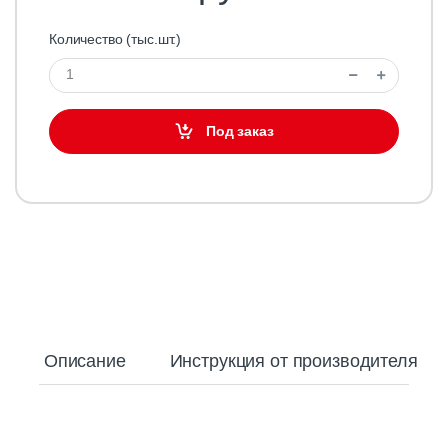
Датчики
Количество (тыс.шт.)
Диоды
Коммутационные изделия
Под заказ
Конденсаторы
Микросхемы
Модули
Оптоэлектронные устройства
Паяльное оборудование,
инструмент
Приборы
Описание
Инструкция от производителя
Разьёмы
Резисторы