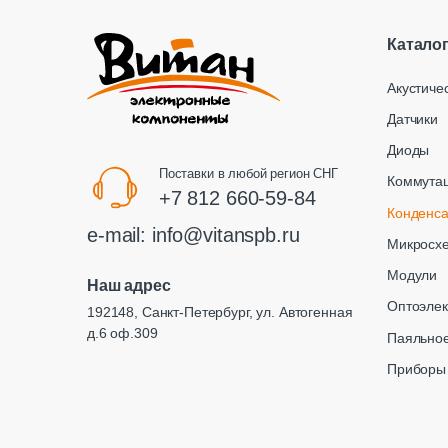
Катало
Акустиче
Датчики
Диоды
Поставки в любой регион СНГ
Коммута
+7 812 660-59-84
Конденс
e-mail:
info@vitanspb.ru
Микросх
Модули
Наш адрес
Оптоэлек
192148, Санкт-Петербург, ул. Автогенная
д.6 оф.309
Паяльное
Приборы