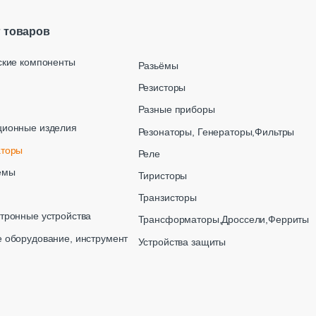
г товаров
ские компоненты
Разьёмы
Резисторы
Разные приборы
ционные изделия
Резонаторы, Генераторы,Фильтры
аторы
Реле
емы
Тиристоры
Транзисторы
тронные устройства
Трансформаторы,Дроссели,Ферриты
 оборудование, инструмент
Устройства защиты