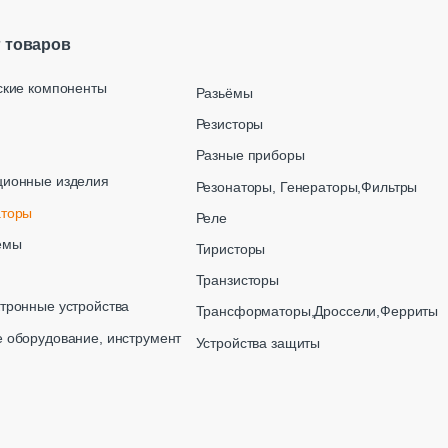
г товаров
ские компоненты
Разьёмы
Резисторы
Разные приборы
ционные изделия
Резонаторы, Генераторы,Фильтры
аторы
Реле
емы
Тиристоры
Транзисторы
тронные устройства
Трансформаторы,Дроссели,Ферриты
 оборудование, инструмент
Устройства защиты