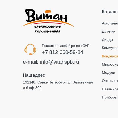
Катало
Акустиче
Датчики
Диоды
Поставки в любой регион СНГ
Коммута
+7 812 660-59-84
Конденс
e-mail:
info@vitanspb.ru
Микросх
Модули
Наш адрес
Оптоэлек
192148, Санкт-Петербург, ул. Автогенная
д.6 оф.309
Паяльное
Приборы