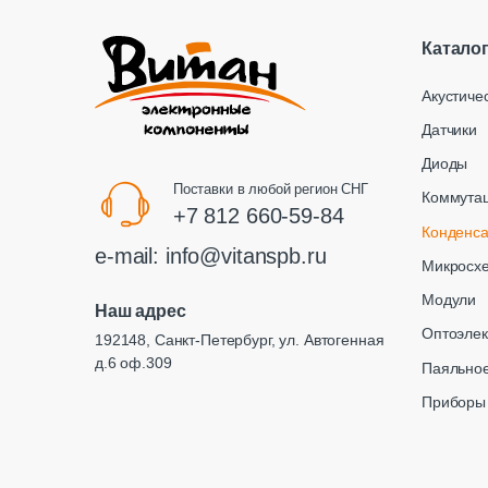
Катало
Акустиче
Датчики
Диоды
Поставки в любой регион СНГ
Коммута
+7 812 660-59-84
Конденс
e-mail:
info@vitanspb.ru
Микросх
Модули
Наш адрес
Оптоэлек
192148, Санкт-Петербург, ул. Автогенная
д.6 оф.309
Паяльное
Приборы