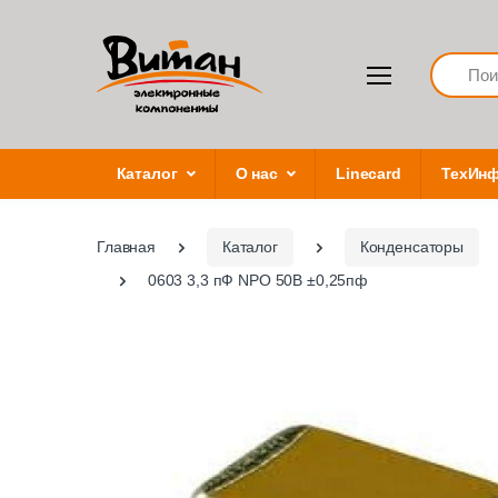
Search
Каталог
О нас
Linecard
ТехИн
Главная
Каталог
Конденсаторы
0603 3,3 пФ NPO 50В ±0,25пф