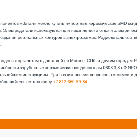
мпонентов «Витан» можно купить импортные керамические SMD кон
чу. Электродетали используются для накопления и отдачи электричес
оздания резонансных контуров в электросхемах. Радиодеталь соотве
.
онденсаторы оптом с доставкой по Москве, СПб. и другим городам
приобрести зарубежные керамические конденсаторы 0603 3,3 пФ NPO
дальнейшим инструкциям. При возникновении вопросов о стоимости д
 обращайтесь по телефону
+7 812 660-59-84
.