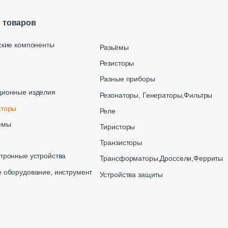
г товаров
ские компоненты
Разьёмы
Резисторы
Разные приборы
ционные изделия
Резонаторы, Генераторы,Фильтры
аторы
Реле
емы
Тиристоры
Транзисторы
тронные устройства
Трансформаторы,Дроссели,Ферриты
 оборудование, инструмент
Устройства защиты