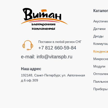
Катало
Акустиче
Датчики
Диоды
Поставки в любой регион СНГ
Коммута
+7 812 660-59-84
Конденс
e-mail:
info@vitanspb.ru
Микросх
Модули
Наш адрес
Оптоэлек
192148, Санкт-Петербург, ул. Автогенная
д.6 оф.309
Паяльное
Приборы