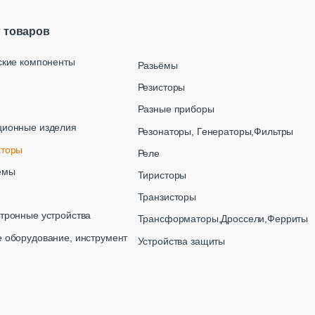
г товаров
ские компоненты
Разьёмы
Резисторы
Разные приборы
ционные изделия
Резонаторы, Генераторы,Фильтры
аторы
Реле
емы
Тиристоры
Транзисторы
тронные устройства
Трансформаторы,Дроссели,Ферриты
 оборудование, инструмент
Устройства защиты