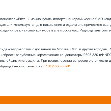
мпонентов «Витан» можно купить импортные керамические SMD кон
тродетали используются для накопления и отдачи электрического зар
оздания резонансных контуров в электросхемах. Радиодеталь соотве
.
онденсаторы оптом с доставкой по Москве, СПб. и другим городам
 приобрести зарубежные керамические конденсаторы 0603 220 пФ NP
дальнейшим инструкциям. При возникновении вопросов о стоимости д
 обращайтесь по телефону
+7 812 660-59-84
.