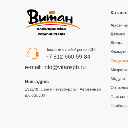
Катало
Акустиче
Датчики
Диоды
Поставки в любой регион СНГ
Коммута
+7 812 660-59-84
Конденс
e-mail:
info@vitanspb.ru
Микросх
Модули
Наш адрес
Оптоэлек
192148, Санкт-Петербург, ул. Автогенная
д.6 оф.309
Паяльное
Приборы