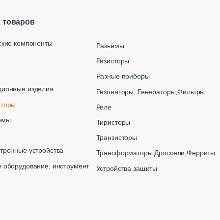
г товаров
ские компоненты
Разьёмы
Резисторы
Разные приборы
ционные изделия
Резонаторы, Генераторы,Фильтры
аторы
Реле
емы
Тиристоры
Транзисторы
тронные устройства
Трансформаторы,Дроссели,Ферриты
 оборудование, инструмент
Устройства защиты