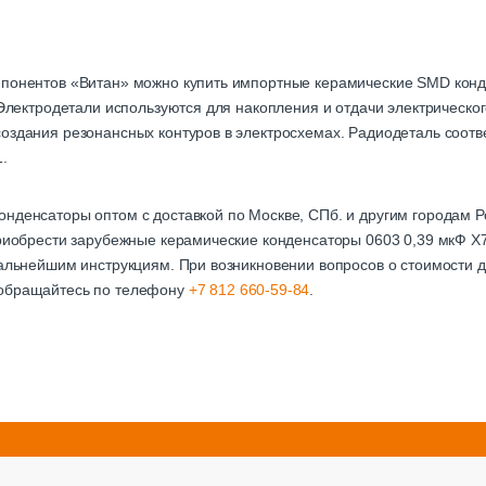
мпонентов «Витан» можно купить импортные керамические SMD кон
. Электродетали используются для накопления и отдачи электрическо
оздания резонансных контуров в электросхемах. Радиодеталь соотве
.
онденсаторы оптом с доставкой по Москве, СПб. и другим городам
приобрести зарубежные керамические конденсаторы 0603 0,39 мкФ X
дальнейшим инструкциям. При возникновении вопросов о стоимости д
 обращайтесь по телефону
+7 812 660-59-84
.