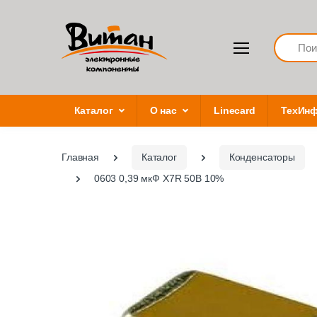
Search
Каталог
О нас
Linecard
ТехИн
Главная
Каталог
Конденсаторы
0603 0,39 мкФ X7R 50В 10%