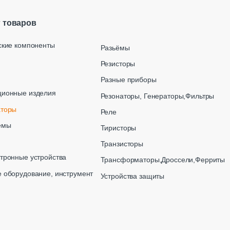
г товаров
ские компоненты
Разьёмы
Резисторы
Разные приборы
ционные изделия
Резонаторы, Генераторы,Фильтры
аторы
Реле
емы
Тиристоры
Транзисторы
тронные устройства
Трансформаторы,Дроссели,Ферриты
 оборудование, инструмент
Устройства защиты