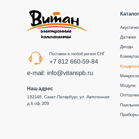
Катало
Акустиче
Датчики
Диоды
Поставки в любой регион СНГ
Коммута
+7 812 660-59-84
Конденс
e-mail:
info@vitanspb.ru
Микросх
Модули
Наш адрес
Оптоэлек
192148, Санкт-Петербург, ул. Автогенная
д.6 оф.309
Паяльное
Приборы