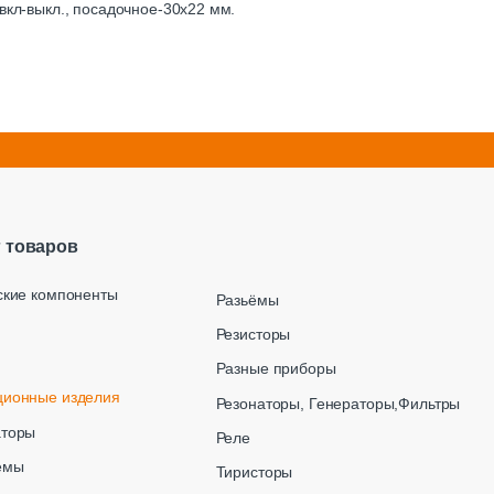
вкл-выкл., посадочное-30х22 мм.
г товаров
ские компоненты
Разьёмы
Резисторы
Разные приборы
ционные изделия
Резонаторы, Генераторы,Фильтры
аторы
Реле
емы
Тиристоры