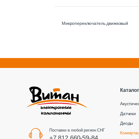
Микропереключатель движковый
Катало
Акустиче
Датчики
Диоды
Поставки в любой регион СНГ
Коммута
+7 812 660-59-84