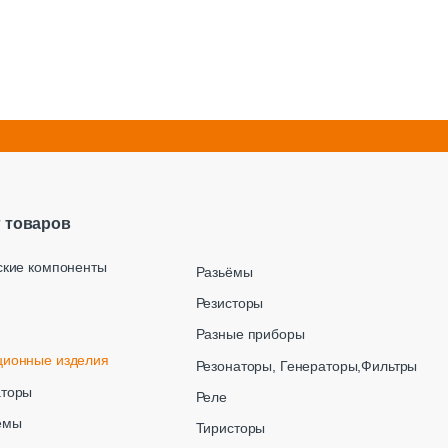
г товаров
ские компоненты
Разьёмы
Резисторы
Разные приборы
ционные изделия
Резонаторы, Генераторы,Фильтры
аторы
Реле
емы
Тиристоры