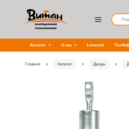
Search
Каталог
О нас
Linecard
ТехИн
Главная
Каталог
Диоды
Д