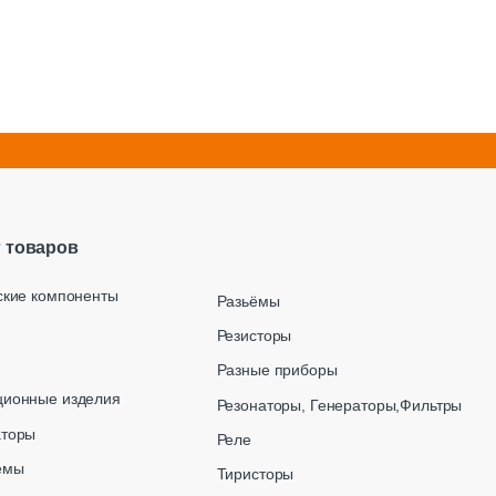
г товаров
ские компоненты
Разьёмы
Резисторы
Разные приборы
ционные изделия
Резонаторы, Генераторы,Фильтры
аторы
Реле
емы
Тиристоры