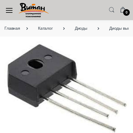
0
Главная
Каталог
Диоды
Диоды выво