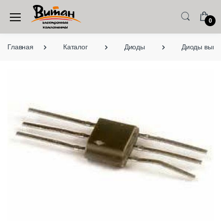
0
Главная
Каталог
Диоды
Диоды выво