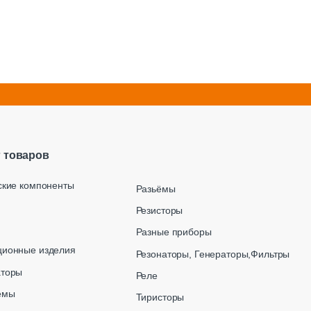
г товаров
ские компоненты
Разьёмы
Резисторы
Разные приборы
ционные изделия
Резонаторы, Генераторы,Фильтры
аторы
Реле
емы
Тиристоры