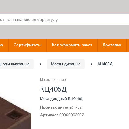
фо
Сертификаты
Как оформить заказ
Доставка
иоды выводные
Мосты диодные
КЦ405Д
Мосты диодные
КЦ405Д
Мост диодный КЦ405Д
Производитель:
Rus
Артикул:
00000003002