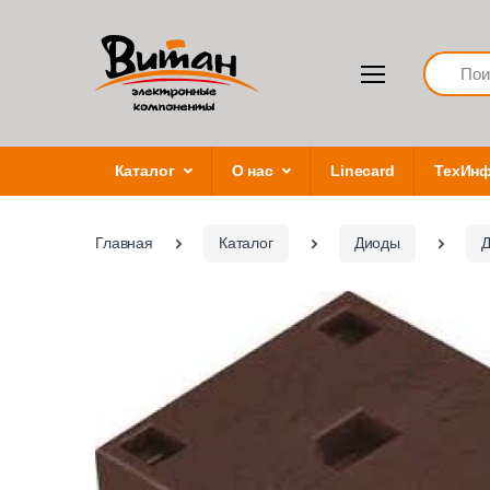
Search
Каталог
О нас
Linecard
ТехИн
Главная
Каталог
Диоды
Д