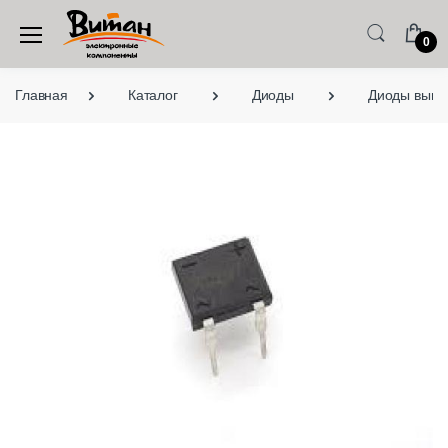
0
Главная
Каталог
Диоды
Диоды выво