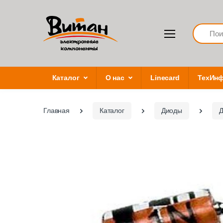
Search
Каталог
О нас
Linecard
ТехИн
Главная
Каталог
Диоды
Д