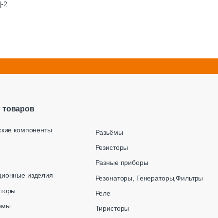
Д-2
г товаров
ские компоненты
Разьёмы
Резисторы
Разные приборы
ционные изделия
Резонаторы, Генераторы,Фильтры
аторы
Реле
емы
Тиристоры