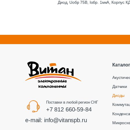
Диод, Uобр 75В, Iобр. 1мкА, Корпус К
Катало
Акустиче
Датчики
Диоды
Поставки в любой регион СНГ
Коммута
+7 812 660-59-84
Конденс
e-mail:
info@vitanspb.ru
Микросх