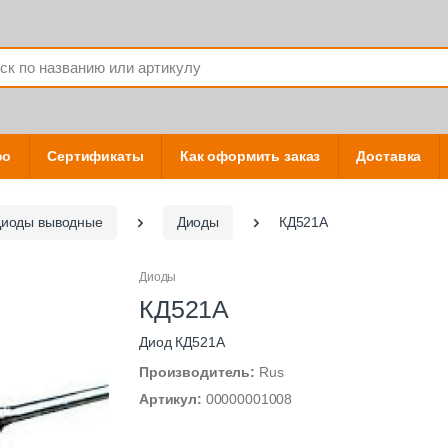
фо
Сертификаты
Как оформить заказ
Доставка
иоды выводные
Диоды
КД521А
Диоды
КД521А
Диод КД521А
Производитель:
Rus
Артикул:
00000001008